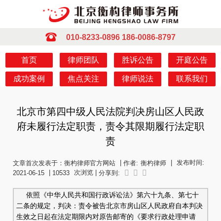
010-8233-0896
186-0086-8797
首页
律师团队
胜诉公告
开庭公告
成功案例
焦点关注
律师说法
联系我们
北京市第四中级人民法院判决房山区人民政
府未履行法定职责，责令其限期履行法定职
责
|
|
发布时间:
文章首次发表于：衡杓律师官方网站
作者:
衡杓律师
|
次浏览 |
2021-06-15
10533
分享到:
依照《中华人民共和国行政诉讼法》第六十九条、第七十
二条的规定，判决：责令被告北京市房山区人民政府自本判决
生效之日起在法定期限内对原告邮寄的《要求行政处理申请