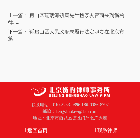
上一篇：
房山区琉璃河镇唐先生携亲友冒雨来到衡杓
律......
下一篇：
诉房山区人民政府未履行法定职责在北京市
第......
联系电话：010-8233-0896 186-0086-8797
邮箱：hengshaolaw@126.com
地址：北京市西城区德胜门外北广大厦
返回首页
联系律师
Copyright © ALL RIGHTS RESERVED
备案号：京ICP备
2021005157号-1
北京衡杓律师事务所
版权所有