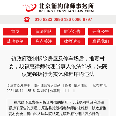
010-8233-0896
186-0086-8797
首页
律师团队
胜诉公告
开庭公告
成功案例
焦点关注
律师说法
联系我们
镇政府强制拆除房屋及停车场后，推责村
委，段福惠律师代理当事人依法维权，法院
认定强拆行为实体和程序均违法
|
|
发布时间:
文章首次发表于：衡杓律师官方网站
作者:
衡杓律师
|
次浏览 |
2021-06-14
3518
分享到:
在未给予原告任何拆迁补偿的情形下，琉璃河镇政府违法
强拆了原告的房屋，原告委托段福惠律师依法维权，镇政府推
责村委会，房山区人民法院认定是镇政府的违法强拆行为。